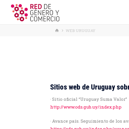
HOME
WEB URUGUAY
Sitios web de Uruguay sob
· Sitio oficial “Uruguay Suma Valor”
http://www.ods.gub.uy/index.php
· Avance país. Seguimiento de los 
https://ods.gub.uy/index.php/avanc