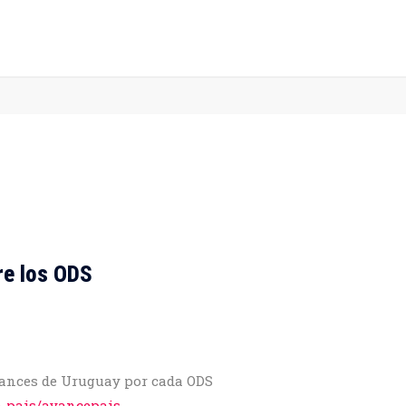
re los ODS
avances de Uruguay por cada ODS
e-pais/avancepais